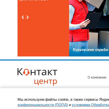
Курьерские службы
О компании
Мы используем файлы cookie, а также сервисы Яндек
© 2010-
2026 ООО «Контакт-Центр» -
колл-центр в Ивантеевк
конфиденциальности (ПОПД)
и
условиями Обработк
Адрес: 141282, Ивантеевка, ул. Толмачёва, д. 27к14, оф. 57