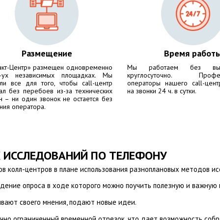
Размещение
Время работ
акт-Центр» размещен одновременно
Мы работаем без вы
-ух независимых площадках. Мы
круглосуточно. Профес
ли все для того, чтобы call-центр
операторы нашего call-цент
ал без перебоев из-за технических
на звонки 24 ч. в сутки.
н – ни один звонок не остается без
ния оператора.
 ИССЛЕДОВАНИЙ ПО ТЕЛЕФОНУ
 колл-центров в плане использования разноплановых методов исс
едение опроса в ходе которого можно поучить полезную и важную
вают своего мнения, подают новые идеи.
чно ограниченный временной отрезок, что дает возможность соб